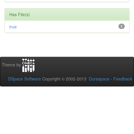
Has File(s)
true
1
Theme by
DSpace Software
Copyright © 2002-2013
Duraspace
-
Feedback