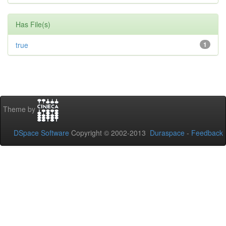
Has File(s)
true
1
Theme by
DSpace Software
Copyright © 2002-2013
Duraspace
-
Feedback