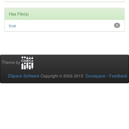
Has File(s)
true
1
Theme by
DSpace Software
Copyright © 2002-2013
Duraspace
-
Feedback