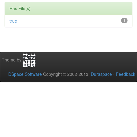
Has File(s)
true
1
Theme by
DSpace Software
Copyright © 2002-2013
Duraspace
-
Feedback