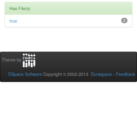
Has File(s)
true
1
Theme by
DSpace Software
Copyright © 2002-2013
Duraspace
-
Feedback