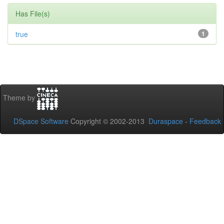
Has File(s)
true
1
Theme by
DSpace Software
Copyright © 2002-2013
Duraspace
-
Feedback