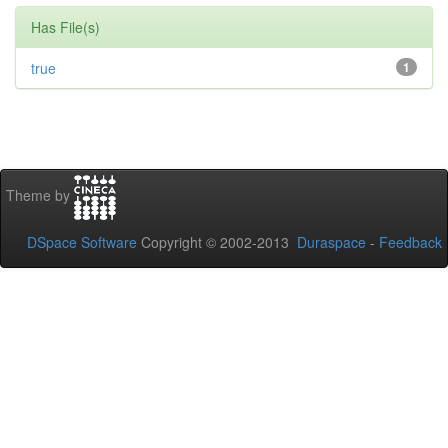
Has File(s)
true
1
Theme by
DSpace Software
Copyright © 2002-2013
Duraspace
-
Feedback