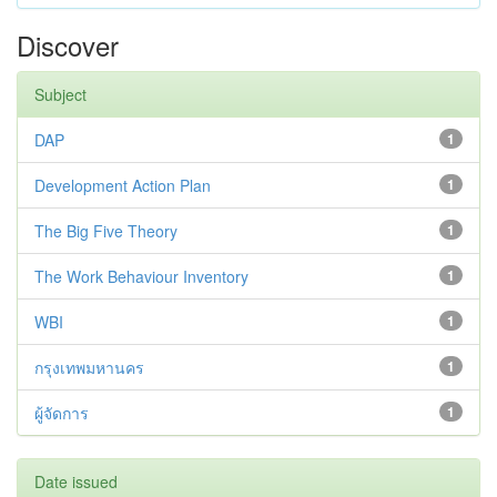
Discover
Subject
DAP
1
Development Action Plan
1
The Big Five Theory
1
The Work Behaviour Inventory
1
WBI
1
กรุงเทพมหานคร
1
ผู้จัดการ
1
Date issued