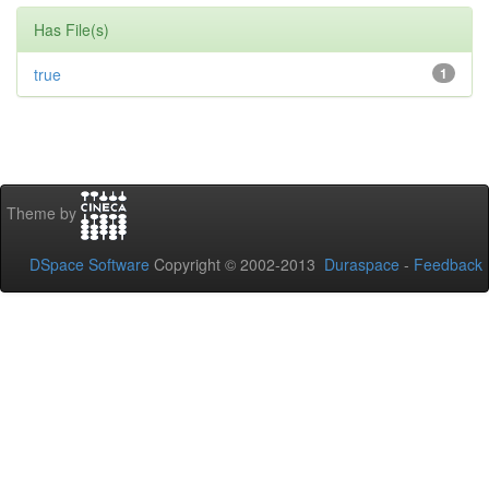
Has File(s)
true
1
Theme by
DSpace Software
Copyright © 2002-2013
Duraspace
-
Feedback