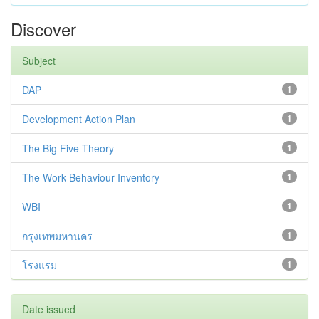
Discover
Subject
DAP
1
Development Action Plan
1
The Big Five Theory
1
The Work Behaviour Inventory
1
WBI
1
กรุงเทพมหานคร
1
โรงแรม
1
Date issued