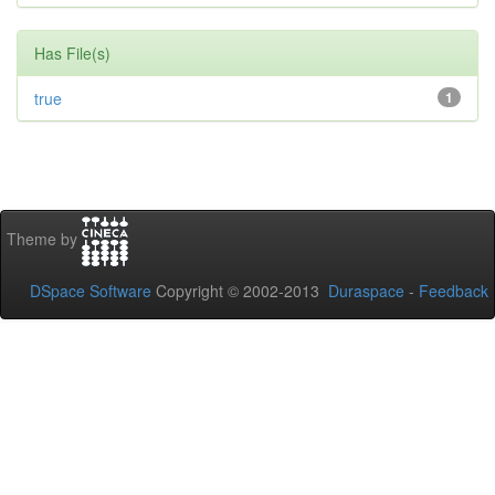
Has File(s)
true
1
Theme by
DSpace Software
Copyright © 2002-2013
Duraspace
-
Feedback