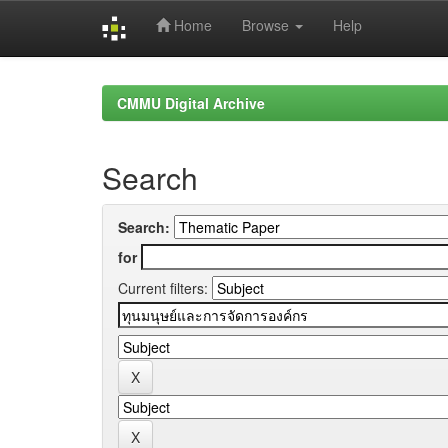
Home
Browse
Help
Skip
navigation
CMMU Digital Archive
Search
Search:
for
Current filters: