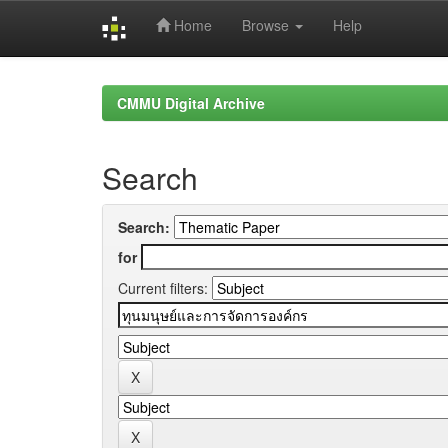
Home
Browse
Help
Skip
navigation
CMMU Digital Archive
Search
Search:
for
Current filters: