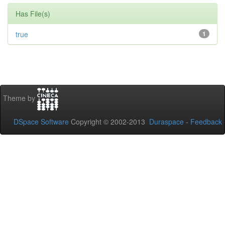
Has File(s)
true
1
Theme by
DSpace Software
Copyright © 2002-2013
Duraspace
-
Feedback