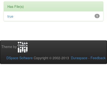
Has File(s)
true
1
Theme by
DSpace Software
Copyright © 2002-2013
Duraspace
-
Feedback