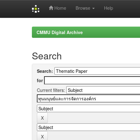
Home
Browse
Help
Skip
navigation
CMMU Digital Archive
Search
Search:
for
Current filters: