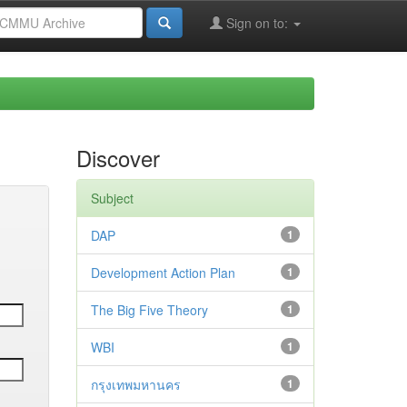
Sign on to:
Discover
Subject
DAP
1
Development Action Plan
1
The Big Five Theory
1
WBI
1
กรุงเทพมหานคร
1