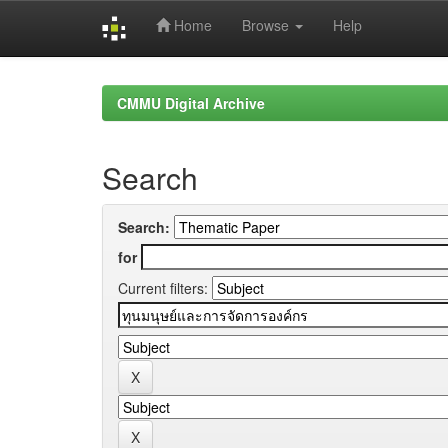
Home
Browse
Help
Skip
navigation
CMMU Digital Archive
Search
Search:
for
Current filters: