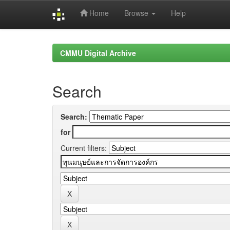
Home
Browse
Help
Skip
navigation
CMMU Digital Archive
Search
Search:
for
Current filters: