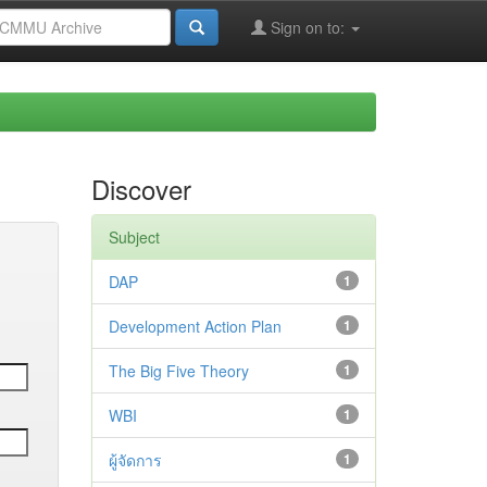
Sign on to:
Discover
Subject
DAP
1
Development Action Plan
1
The Big Five Theory
1
WBI
1
ผู้จัดการ
1