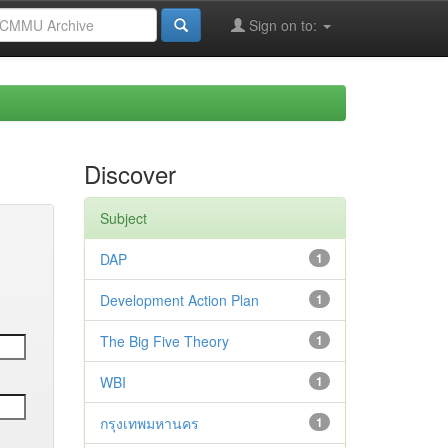
Sign on to:
Discover
Subject
DAP
1
Development Action Plan
1
The Big Five Theory
1
WBI
1
กรุงเทพมหานคร
1