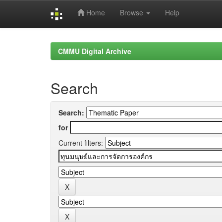
Home
Browse
Help
Skip
navigation
CMMU Digital Archive
Search
Search:
for
Current filters: