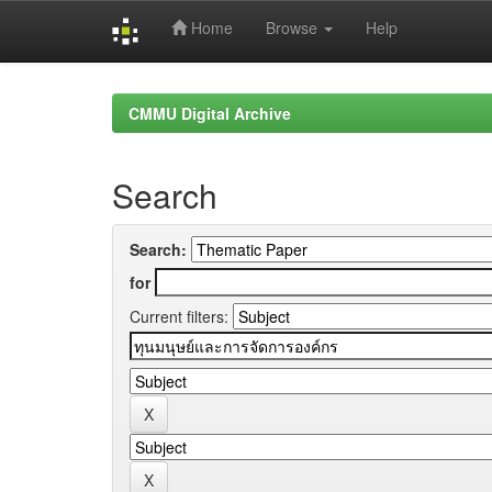
Home
Browse
Help
Skip
navigation
CMMU Digital Archive
Search
Search:
for
Current filters: