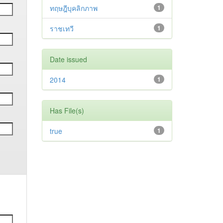
ทฤษฎีบุคลิกภาพ
1
ราชเทวี
1
Date issued
2014
1
Has File(s)
true
1