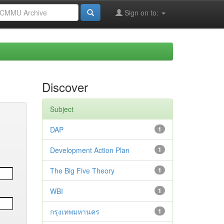
Sign on to:
Discover
Subject
DAP
1
Development Action Plan
1
The Big Five Theory
1
WBI
1
กรุงเทพมหานคร
1