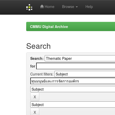
Home
Browse
Help
Skip
navigation
CMMU Digital Archive
Search
Search:
for
Current filters: