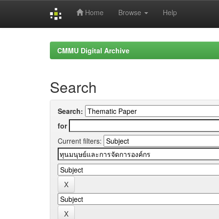
Home
Browse
Help
Skip
navigation
CMMU Digital Archive
Search
Search:
for
Current filters: