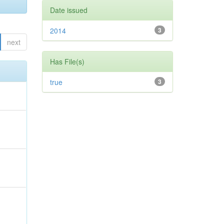
Date issued
2014
3
next
Has File(s)
true
3