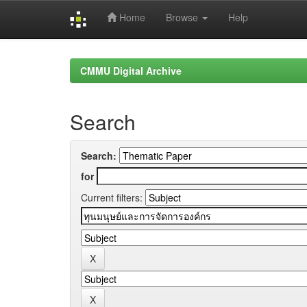
Home
Browse
Help
Skip
navigation
CMMU Digital Archive
Search
Search:
for
Current filters: