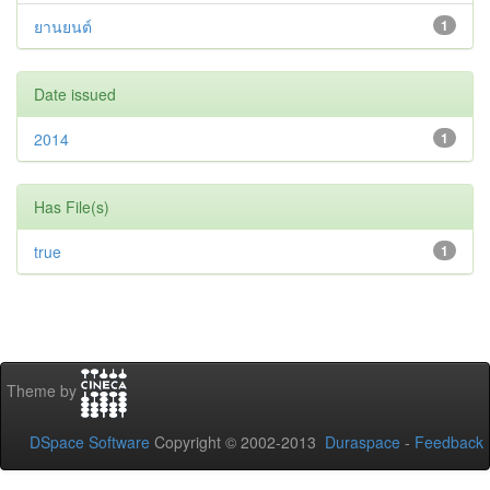
ยานยนต์
1
Date issued
2014
1
Has File(s)
true
1
Theme by
DSpace Software
Copyright © 2002-2013
Duraspace
-
Feedback