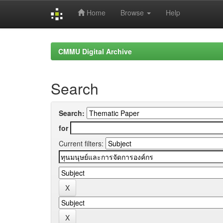
Home
Browse
Help
Skip
navigation
CMMU Digital Archive
Search
Search:
for
Current filters: