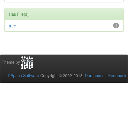
Has File(s)
true
1
Theme by
DSpace Software
Copyright © 2002-2013
Duraspace
-
Feedback