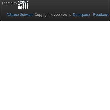
Theme by
DSpace Software
Copyright © 2002-2013
Duraspace
-
Feedback