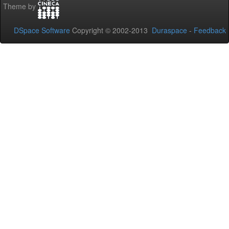
Theme by
DSpace Software
Copyright © 2002-2013
Duraspace
-
Feedback