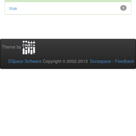
true
1
Theme by
DSpace Software
Copyright © 2002-2013
Duraspace
-
Feedback