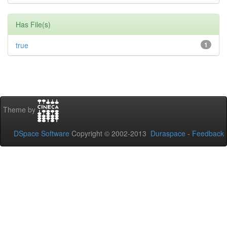
Has File(s)
true
1
Theme by
DSpace Software
Copyright © 2002-2013
Duraspace
-
Feedback