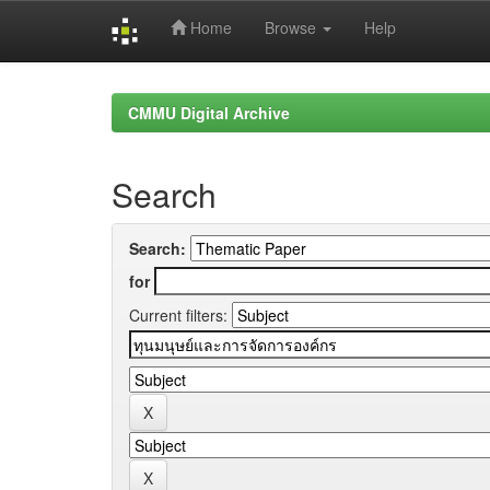
Home
Browse
Help
Skip
navigation
CMMU Digital Archive
Search
Search:
for
Current filters: