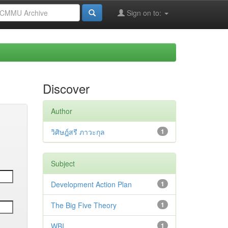
Sign on to:
Discover
Author
วิศิษฎ์สรี ภาวะกุล
1
Subject
Development Action Plan
1
The Big Five Theory
1
WBI
1