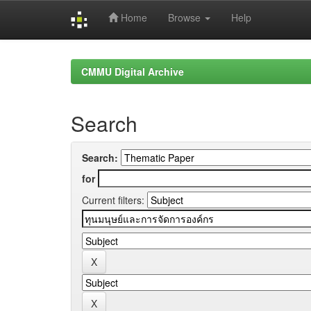
Home
Browse
Help
Skip
navigation
CMMU Digital Archive
Search
Search:
for
Current filters: