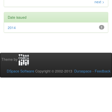
next >
Date issued
2014
1
Theme by
DSpace Software
Copyright © 2002-2013
Duraspace
-
Feedback