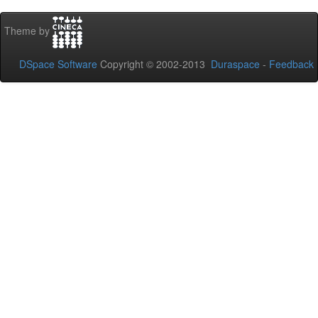
Theme by
DSpace Software
Copyright © 2002-2013
Duraspace
-
Feedback