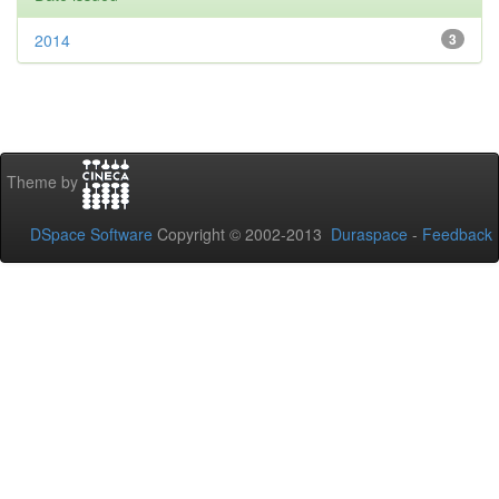
2014
3
Theme by
DSpace Software
Copyright © 2002-2013
Duraspace
-
Feedback