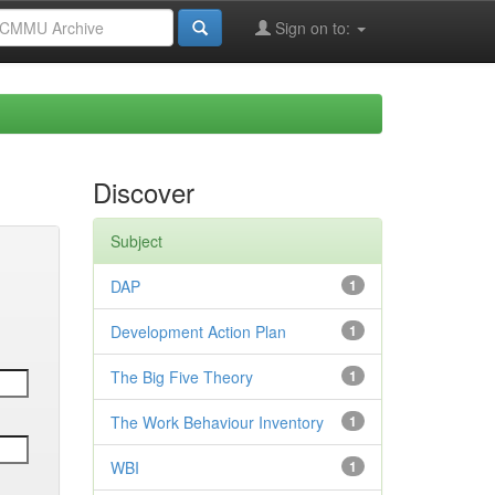
Sign on to:
Discover
Subject
DAP
1
Development Action Plan
1
The Big Five Theory
1
The Work Behaviour Inventory
1
WBI
1