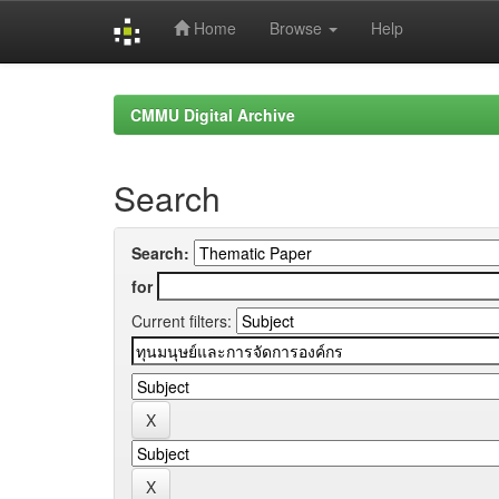
Home
Browse
Help
Skip
navigation
CMMU Digital Archive
Search
Search:
for
Current filters: