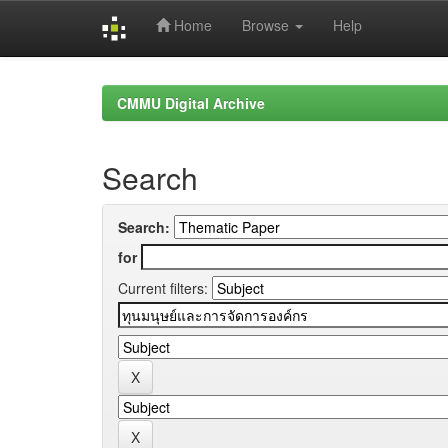
Home
Browse
Help
Skip
navigation
CMMU Digital Archive
Search
Search:
for
Current filters: