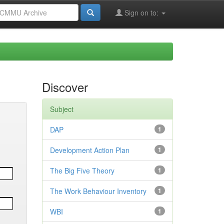
Sign on to:
Discover
Subject
DAP
1
Development Action Plan
1
The Big Five Theory
1
The Work Behaviour Inventory
1
WBI
1