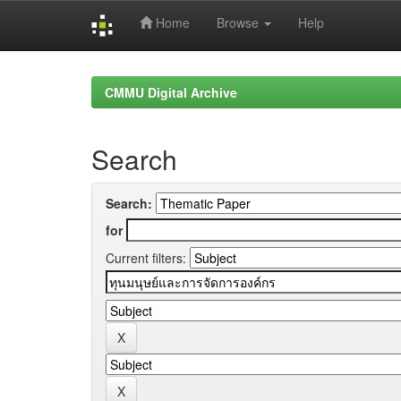
Home
Browse
Help
Skip
navigation
CMMU Digital Archive
Search
Search:
for
Current filters: