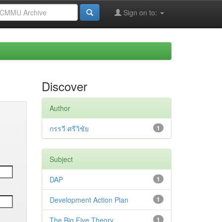
Sign on to:
Discover
Author
กรรวี ศรีวิชัย
1
Subject
DAP
1
Development Action Plan
1
The Big Five Theory
1