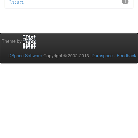
โรงแรม
1
Theme by
DSpace Software
Copyright © 2002-2013
Duraspace
-
Feedback