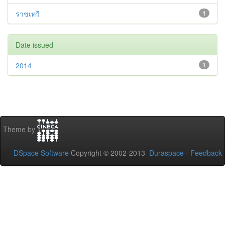
ราชเทวี
1
Date issued
2014
1
Theme by
DSpace Software
Copyright © 2002-2013
Duraspace
-
Feedback