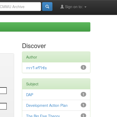
Sign on to:
Discover
Author
กรรวี ศรีวิชัย
1
Subject
DAP
1
Development Action Plan
1
The Big Five Theory
1