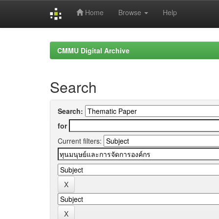
Home
Browse
Help
Skip
navigation
CMMU Digital Archive
Search
Search:
for
Current filters: