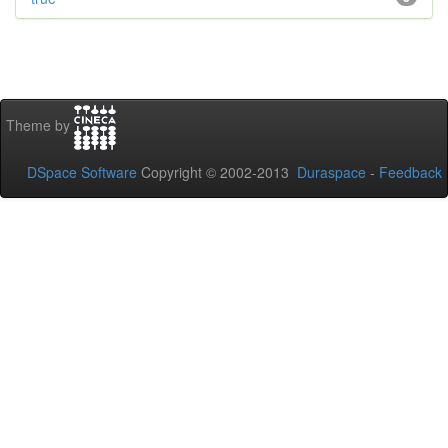
Theme by
DSpace Software
Copyright © 2002-2013
Duraspace
-
Feedback