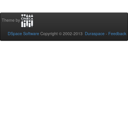
Theme by
DSpace Software
Copyright © 2002-2013
Duraspace
-
Feedback