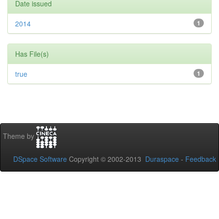
Date issued
2014
1
Has File(s)
true
1
Theme by
DSpace Software
Copyright © 2002-2013
Duraspace
-
Feedback