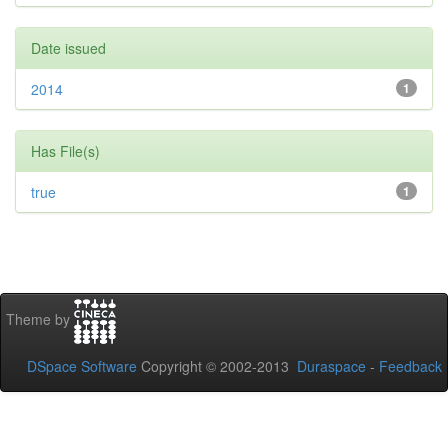
Date issued
2014
1
Has File(s)
true
1
Theme by
DSpace Software
Copyright © 2002-2013
Duraspace
-
Feedback