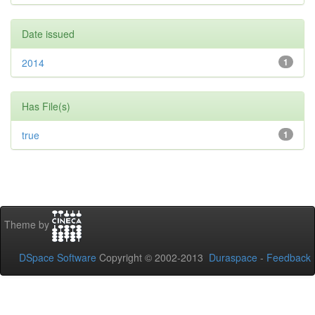
Date issued
2014
1
Has File(s)
true
1
Theme by
DSpace Software
Copyright © 2002-2013
Duraspace
-
Feedback