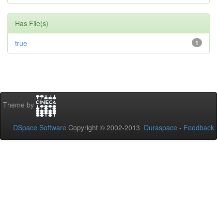
Has File(s)
true
1
Theme by
DSpace Software
Copyright © 2002-2013
Duraspace
-
Feedback