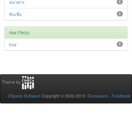
ธนาคาร
1
สินเชื่อ
1
Has File(s)
true
1
Theme by
DSpace Software
Copyright © 2002-2013
Duraspace
-
Feedback