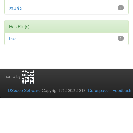
สินเชื่อ
1
Has File(s)
true
1
Theme by
DSpace Software
Copyright © 2002-2013
Duraspace
-
Feedback