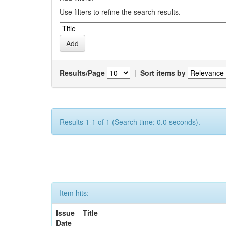
Use filters to refine the search results.
Results/Page
|
Sort items by
Results 1-1 of 1 (Search time: 0.0 seconds).
Item hits:
Issue
Title
Date