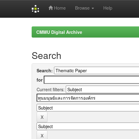
Home
Browse
Help
Skip
navigation
CMMU Digital Archive
Search
Search:
for
Current filters: