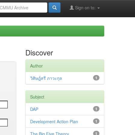
Sign on to:
Discover
Author
วิศิษฎ์สรี ภาวะกุล
1
Subject
DAP
1
Development Action Plan
1
The Big Five Theory
1